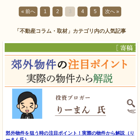
« 前へ
1
2
3
4
5
次へ »
「不動産コラム・取材」カテゴリ内の人気記事
郊外物件を狙う時の注目ポイント！実際の物件から解説（り
ーまん氏）