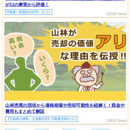
が11の事実から評価！
不動産一括査定の評判・口コミ
22295 Views
山林売買の現状から価格相場や売却可能性を紐解く！税金や
費用もまとめて解説
【不動産の種類・立地条件別】不動産売却のコツ
13924 Views