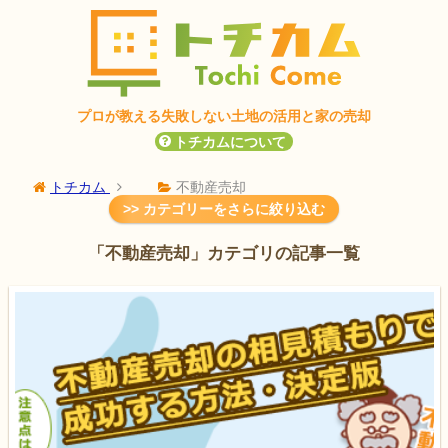
プロが教える失敗しない
土地の活用と家の売却
トチカムについて
トチカム
不動産売却
カテゴリーをさらに絞り込む
【不動産の種類・立地条件
【地域別】不動産売却のポイ
別】不動産売却のコツ
ント
「不動産売却」カテゴリの記事一覧
不動産・土地の仲介業
不動産・土地の買取
不動産一括査定の評判・口コ
不動産会社の評判・口コミ
ミ
不動産売却にまつわるお金
不動産査定